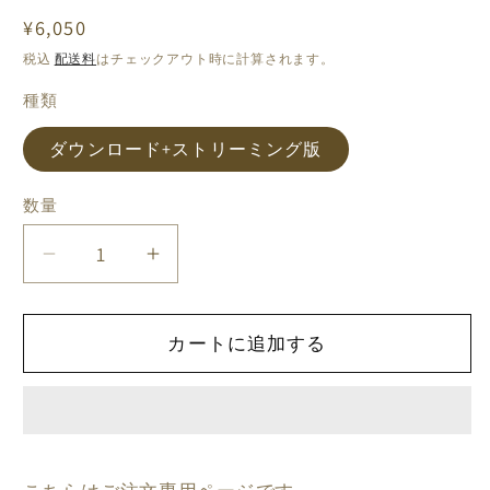
を
開
通
¥6,050
く
常
税込
配送料
はチェックアウト時に計算されます。
価
種類
格
ダウンロード+ストリーミング版
数量
美
美
人
人
の
の
カートに追加する
ラ
ラ
イ
イ
フ
フ
ク
ク
オ
オ