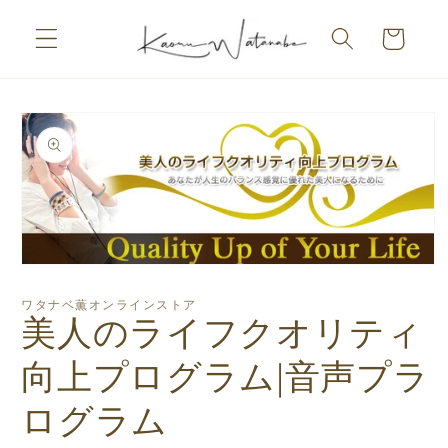
コンテ
カ
ンツに
ー
進む
ト
商品情
報にス
キップ
モ
ー
ワタナベ薫オンラインストア
ダ
美人のライフクオリティ
ル
で
向上プログラム|音声プラ
メ
デ
ィ
ログラム
ア
(1)