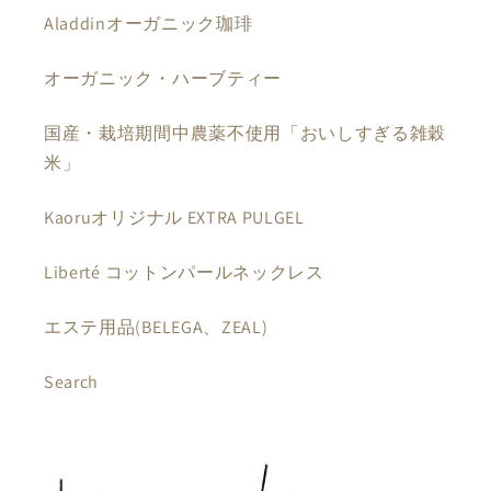
ラ
ラ
Aladdinオーガニック珈琲
ム
ム
オーガニック・ハーブティー
の
の
数
数
国産・栽培期間中農薬不使用「おいしすぎる雑穀
量
量
米」
を
を
減
増
Kaoruオリジナル EXTRA PULGEL
ら
や
す
す
Liberté コットンパールネックレス
エステ用品(BELEGA、ZEAL)
Search