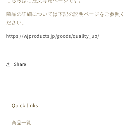
こちらはご注文専用ページです。
リ
リ
商品の詳細については下記の説明ページをご参照く
テ
テ
ィ
ィ
ださい。
向
向
https://wjproducts.jp/goods/quality_up/
上
上
プ
プ
ロ
ロ
グ
グ
Share
ラ
ラ
ム|
ム|
音
音
声
声
プ
プ
Quick links
ラ
ラ
ロ
ロ
商品一覧
グ
グ